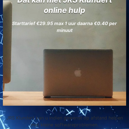
online hulp
Starttarief €
29.95 max 1 uur daarna €0.40 per
minuut
JRS Klundert kan u indien gewenst op afstand helpen
met kleine softwareproblemen.