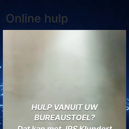
Online hulp
HULP VANUIT UW
BUREAUSTOEL?
Dat kan met JRS Klundert