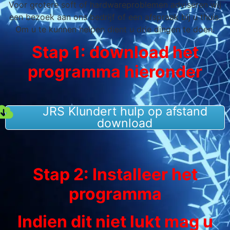
Voor grotere soft of hardwareproblemen adviseren wij
een bezoek aan ons bedrijf of een afspraak bij u thuis.
Om u te kunnen helpen dient u drie dingen te doen.
Stap 1: download het
programma hieronder
JRS Klundert hulp op afstand
download
Stap 2: Installeer het
programma
Indien dit niet lukt mag u