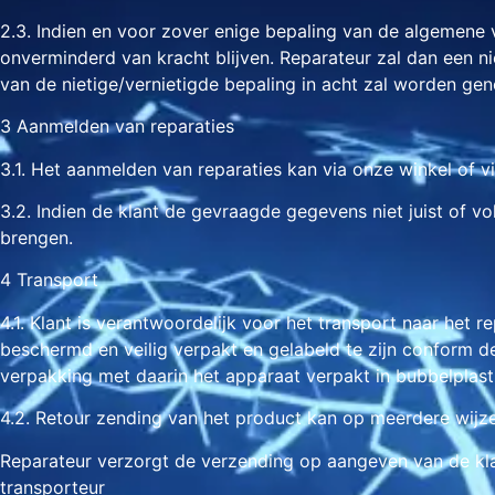
2.3. Indien en voor zover enige bepaling van de algemene
onverminderd van kracht blijven. Reparateur zal dan een ni
van de nietige/vernietigde bepaling in acht zal worden ge
3 Aanmelden van reparaties
3.1. Het aanmelden van reparaties kan via onze winkel of v
3.2. Indien de klant de gevraagde gegevens niet juist of vo
brengen.
4 Transport
4.1. Klant is verantwoordelijk voor het transport naar het 
beschermd en veilig verpakt en gelabeld te zijn conform de 
verpakking met daarin het apparaat verpakt in bubbelplast
4.2. Retour zending van het product kan op meerdere wijz
Reparateur verzorgt de verzending op aangeven van de klant
transporteur