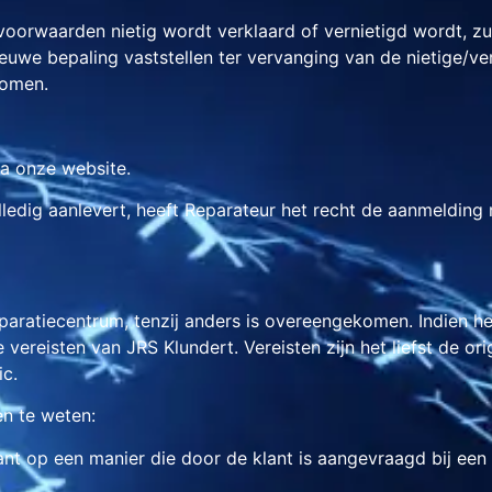
 voorwaarden nietig wordt verklaard of vernietigd wordt, 
euwe bepaling vaststellen ter vervanging van de nietige/ver
nomen.
ia onze website.
lledig aanlevert, heeft Reparateur het recht de aanmelding 
reparatiecentrum, tenzij anders is overeengekomen. Indien h
vereisten van JRS Klundert. Vereisten zijn het liefst de or
ic.
en te weten:
 op een manier die door de klant is aangevraagd bij een tra