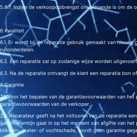
5.8.7. Indien de verkoopopbrengst onvoldoende is om de op
6 Kwaliteit
6.1. Er wordt bij de reparatie gebruik gemaakt van nieuwe o
ruilonderdelen.
6.2. Een reparatie zal op zodanige wijze worden uitgevoer
6.3. Na de reparatie ontvangt de klant een reparatie bon 
7 Garantie
7.1. Voor het bepalen van de garantievoorwaarden van het
garantievoorwaarden van de verkoper.
7.2. Reparateur geeft na het voltooien van de reparatie ee
garantietermijn gaat in op het moment van afgifte van he
bliksem-, water- of vochtschade, wordt geen garantie geg