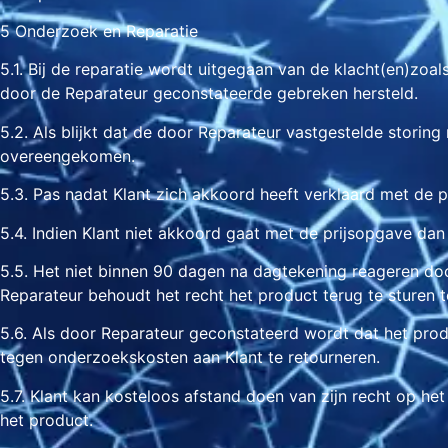
5 Onderzoek en Reparatie
5.1. Bij de reparatie wordt uitgegaan van de klacht(en)zoa
door de Reparateur geconstateerde gebreken hersteld.
5.2. Als blijkt dat de door Reparateur vastgestelde storing
overeengekomen.
5.3. Pas nadat Klant zich akkoord heeft verklaard met de p
5.4. Indien Klant niet akkoord gaat met de prijsopgave da
5.5. Het niet binnen 90 dagen na dagtekening reageren doo
Reparateur behoudt het recht het product terug te sturen
5.6. Als door Reparateur geconstateerd wordt dat het produ
tegen onderzoekskosten aan Klant te retourneren.
5.7. Klant kan kosteloos afstand doen van zijn recht op he
het product.