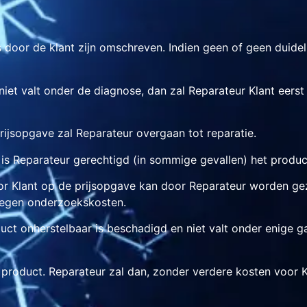
ls door de klant zijn omschreven. Indien geen of geen duide
 niet valt onder de diagnose, dan zal Reparateur Klant eerst
rijsopgave zal Reparateur overgaan tot reparatie.
n is Reparateur gerechtigd (in sommige gevallen) het produ
r Klant op de prijsopgave kan door Reparateur worden gezi
 tegen onderzoekskosten.
ct onherstelbaar is beschadigd en niet valt onder enige ga
t product. Reparateur zal dan, zonder verdere kosten voor 