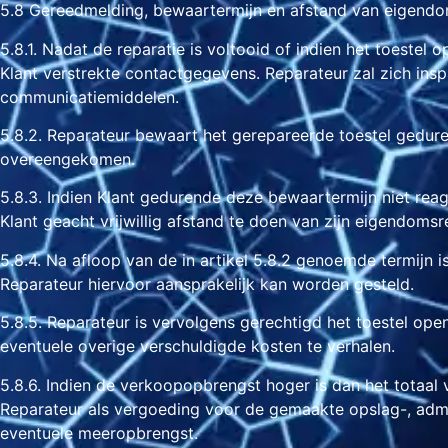
5.8 Gereedmelding, bewaartermijn en afstand van eigend
5.8.1. Nadat de reparatie is voltooid of indien het toestel
Klant verstrekte contactgegevens. Reparateur zal zich ins
communicatiemiddelen.
5.8.2. Reparateur bewaart het gerepareerde toestel gedu
overeengekomen.
5.8.3. Indien Klant gedurende deze bewaartermijn niet reag
Klant geacht vrijwillig afstand te doen van zijn eigendomsr
5.8.4. Na afloop van de in artikel 5.8.2 genoemde termijn 
Reparateur hiervoor aansprakelijk kan worden gesteld.
5.8.5. Reparateur is vervolgens gerechtigd het toestel op
eventuele overige verschuldigde kosten te verhalen.
5.8.6. Indien de verkoopopbrengst hoger is dan het totaal
Reparateur als vergoeding voor de gemaakte opslag-, admini
eventuele meeropbrengst.