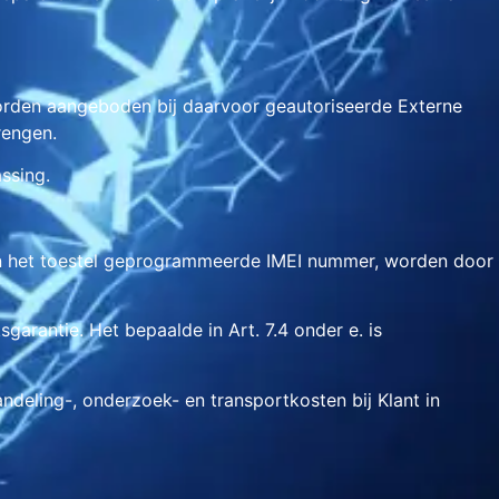
worden aangeboden bij daarvoor geautoriseerde Externe
rengen.
ssing.
t in het toestel geprogrammeerde IMEI nummer, worden door
garantie. Het bepaalde in Art. 7.4 onder e. is
ndeling-, onderzoek- en transportkosten bij Klant in