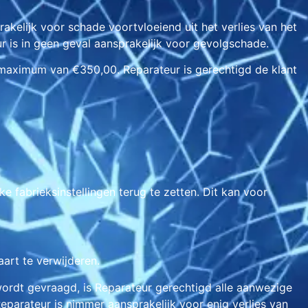
akelijk voor schade voortvloeiend uit het verlies van het
ur is in geen geval aansprakelijk voor gevolgschade.
 maximum van €350,00. Reparateur is gerechtigd de klant
 fabrieksinstellingen terug te zetten. Dit kan voor
aart te verwijderen.
 wordt gevraagd, is Reparateur gerechtigd alle aanwezige
parateur is nimmer aansprakelijk voor enig verlies van