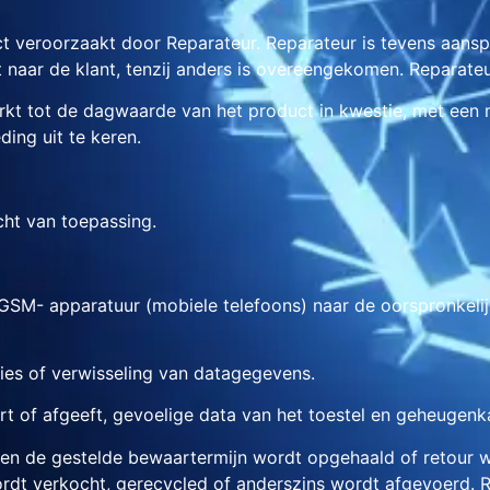
ct veroorzaakt door Reparateur. Reparateur is tevens aanspr
rt naar de klant, tenzij anders is overeengekomen. Reparate
erkt tot de dagwaarde van het product in kwestie, met een
ing uit te keren.
cht van toepassing.
GSM- apparatuur (mobiele telefoons) naar de oorspronkelijke
rlies of verwisseling van datagegevens.
tuurt of afgeeft, gevoelige data van het toestel en geheugenk
binnen de gestelde bewaartermijn wordt opgehaald of retour
dt verkocht, gerecycled of anderszins wordt afgevoerd. Re