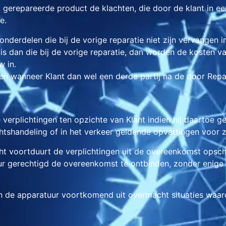
 gerepareerde product de klachten, die door de klant in ee
e.
onderdelen die bij de vorige reparatie niet zijn vervangen i
 is dan die bij de vorige reparatie, dan worden de kosten 
w in.
len wanneer Klant dan wel een derde partij na de door Repar
 verplichtingen ten opzichte van Klant indien hij daartoe 
chtshandeling of in het verkeer geldende opvattingen voor z
t voortduurt de verplichtingen uit de overeenkomst opsch
eur gerechtigd de overeenkomst te ontbinden, zonder enige 
an de apparatuur voortkomend uit overmacht situaties waar