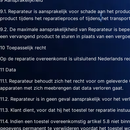
9 Aansprakelijkheid
9.1. Reparateur is aansprakelijk voor schade aan het produ
product tijdens het reparatieproces of tijdens het transpo
9.2. De maximale aansprakelijkheid van Reparateur is bep
een vervangend product te sturen in plaats van een vergoed
10 Toepasselijk recht
Op de reparatie overeenkomst is uitsluitend Nederlands re
11 Data
11.1. Reparateur behoudt zich het recht voor om geleverde 
apparaten met zich meebrengen dat data verloren gaat.
11.2. Reparateur is in geen geval aansprakelijk voor het ve
11.3. Klant dient, voor dat hij het toestel ter reparatie ins
11.4. Indien een toestel overeenkomstig artikel 5.8 niet 
gegevens permanent te verwijderen voordat het toestel wor