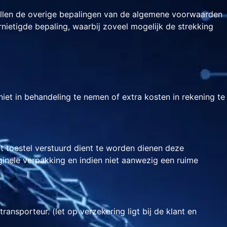
zullen de overige bepalingen van de algemene voorwaarden
nietigde bepaling, waarbij zoveel mogelijk de strekking
niet in behandeling te nemen of extra kosten in rekening te
et toestel verstuurd dient te worden dienen deze
iginele verpakking en indien niet aanwezig een ruime
nsporteur. (let op verzekering ligt bij de klant en