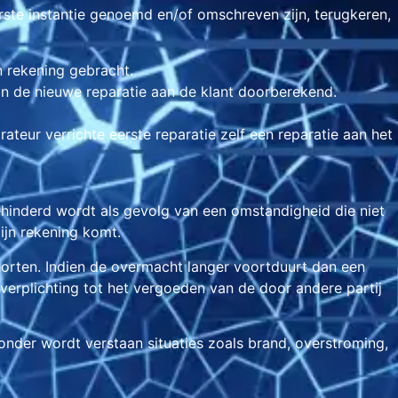
rste instantie genoemd en/of omschreven zijn, terugkeren,
n rekening gebracht.
van de nieuwe reparatie aan de klant doorberekend.
ateur verrichte eerste reparatie zelf een reparatie aan het
gehinderd wordt als gevolg van een omstandigheid die niet
ijn rekening komt.
orten. Indien de overmacht langer voortduurt dan een
verplichting tot het vergoeden van de door andere partij
onder wordt verstaan situaties zoals brand, overstroming,