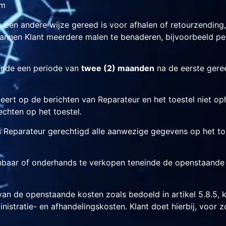
om
 op een andere wijze gereed is voor afhalen of retourzending
pannen Klant meerdere malen te benaderen, bijvoorbeeld pe
rende een periode van
twee (2) maanden
na de eerste geree
eert op de berichten van Reparateur en het toestel niet op
echten op het toestel.
is Reparateur gerechtigd alle aanwezige gegevens op het toe
enbaar of onderhands te verkopen teneinde de openstaande r
 van de openstaande kosten zoals bedoeld in artikel 5.8.5,
stratie- en afhandelingskosten. Klant doet hierbij, voor z