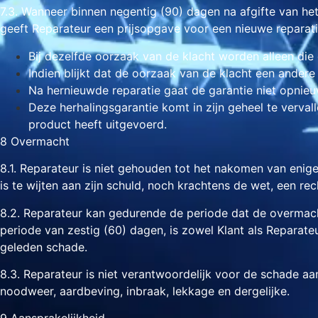
7.3. Wanneer binnen negentig (90) dagen na afgifte van het
geeft Reparateur een prijsopgave voor een nieuwe reparati
Bij dezelfde oorzaak van de klacht worden alleen die 
Indien blijkt dat de oorzaak van de klacht een andere
Na hernieuwde reparatie gaat de garantie niet opnieu
Deze herhalingsgarantie komt in zijn geheel te verval
product heeft uitgevoerd.
8 Overmacht
8.1. Reparateur is niet gehouden tot het nakomen van enige
is te wijten aan zijn schuld, noch krachtens de wet, een re
8.2. Reparateur kan gedurende de periode dat de overmach
periode van zestig (60) dagen, is zowel Klant als Reparat
geleden schade.
8.3. Reparateur is niet verantwoordelijk voor de schade a
noodweer, aardbeving, inbraak, lekkage en dergelijke.